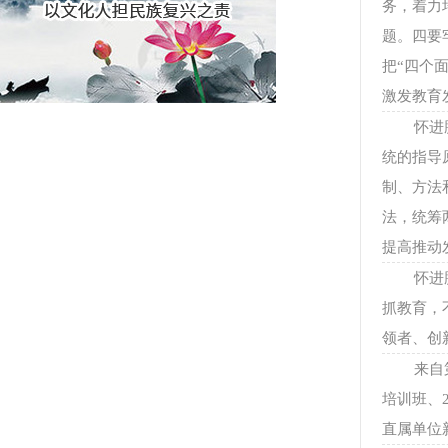
务，着力
题。四要
把“四个
激发教育
怀进
统的指导
制、方法
法，统筹
提高推动
怀进
抓教育，
领者、创
来自
培训班、
直属单位