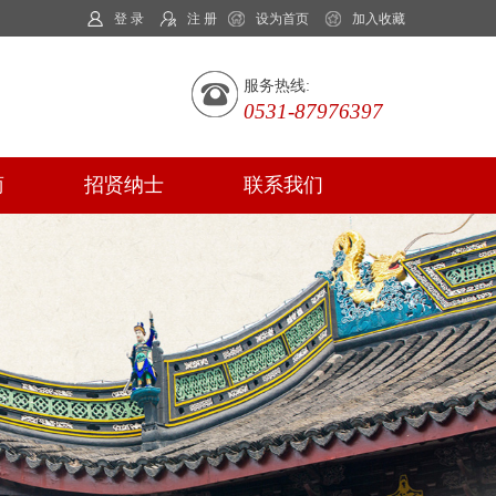
登 录
注 册
设为首页
加入收藏
服务热线:
0531-87976397
商
招贤纳士
联系我们