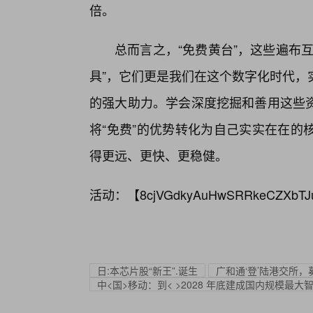
倍。
总而言之，“免费黄台”，这些遍布
具”，它们更是我们在这个数字化时代，
的强大助力。学会深度挖掘和善用这些
将“免费”的优势转化为自己实实在在的
得更远、更快、更稳健。
活动：【
8cjVGdkyAuHwSRRkeCZXbTJ
日:本芯片股“新王”.诞生
广和通‘登’陆港交所，
中<国>移动：到< >2028 年底建成国内规模最大