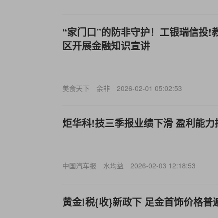
“家门口”的防非守护！工银瑞信投!
区开展金融知识宣讲
美食天下
余非
2026-02-01 05:02:53
炬华科!技三季报业绩下滑 盈利能力
中国汽车报
水均益
2026-02-03 12:18:53
黄金!税{收}新政下 足金首饰价格普