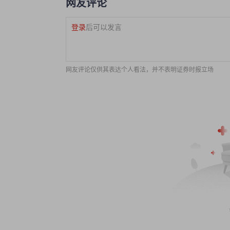
网友评论
登录
后可以发言
网友评论仅供其表达个人看法，并不表明证券时报立场