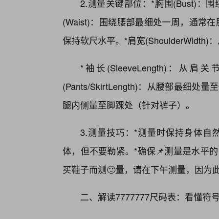
2.测量关键部位：*胸围(Bust)
(Waist)：围绕腰部最细处一周，通常
保持软尺水平。*肩宽(ShoulderWid
*袖长(SleeveLength)
(Pants/SkirtLength)：从腰部最
腿内侧量至脚踝处（针对裤子）。
3.测量技巧：*测量时保持身体自
体，但不要勒紧。*确保📌测量是水平
买鞋子而测🙂量，请在下午测量，因为
二、解读7777777尺码表：看懂符