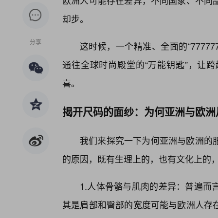
欧洲人可能存在差异，不同国家、不同品
却步。
分享
这时候，一个精准、全面的“7777
通往全球时尚殿堂的“万能钥匙”，让
喜。
揭开尺码的面纱：为何亚洲与欧洲
我们来探究一下为何亚洲与欧洲的
的原因，既有生理上的，也有文化上的
1.人体骨骼与肌肉的差异：普遍而
其是肩部和臀部的宽度可能与欧洲人存