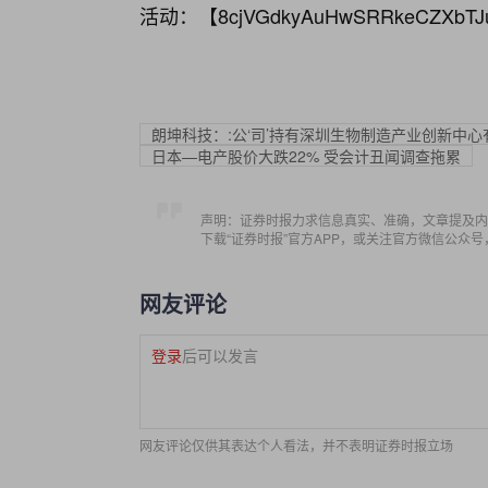
活动：【
8cjVGdkyAuHwSRRkeCZXbTJ
朗坤科技：:公‘司’持有深圳生物制造产业创新中心
日本—电产股价大跌22% 受会计丑闻调查拖累
声明：证券时报力求信息真实、准确，文章提及内
下载“证券时报”官方APP，或关注官方微信公众
网友评论
登录
后可以发言
网友评论仅供其表达个人看法，并不表明证券时报立场