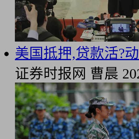
美国抵押,贷款活?
证券时报网
曹晨
20