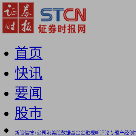
首页
快讯
要闻
股市
新股
信披+
公司
港美股
数据
基金
金融
视听
评论
专题
产经
创