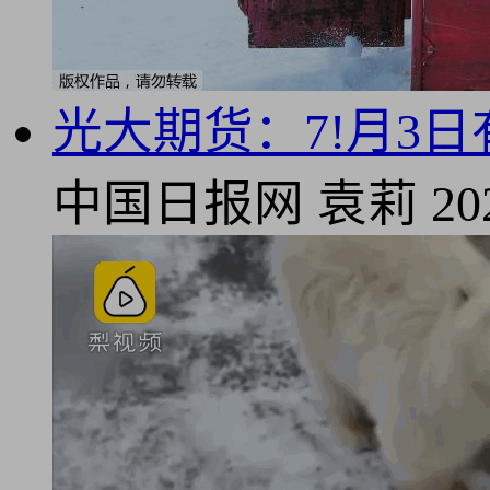
光大期货：7!月3
中国日报网
袁莉
20