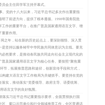
委员会主任田学军主持开幕式。
事。党的十八大以来，习近平总书记多次作出重要指
明了前进方向，提供了根本遵循。1998年国务院批
字工作的重要平台，在推广普及国家通用语言文字、增
了重要作用。
”开局之年，站在新的历史起点上，要深刻领悟、深入贯
一是坚持以服务铸牢中华民族共同体意识为主线。要充
的必然要求，是推动各民族共同走向社会主义现代化的
广普及国家通用语言文字为核心任务。要按照“聚焦重
键环节，拓展推普思路和途径，创新宣传手段和方式，
持以构建大语言文字工作格局为关键抓手。要坚持在党的
任落实，推动落实“党委领导、政府主导、语委统筹、
通用语言文字的良好氛围。
彻落实习近平总书记重要指示要求，全面贯彻执行国
社区、窗口示范单位和行业领域推普工作，全区普通话