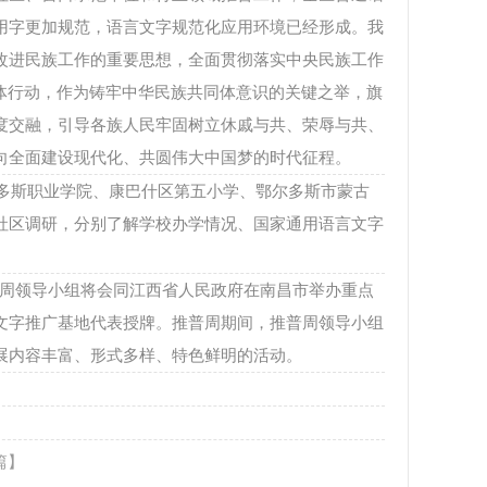
用字更加规范，语言文字规范化应用环境已经形成。我
改进民族工作的重要思想，全面贯彻落实中央民族工作
体行动，作为铸牢中华民族共同体意识的关键之举，旗
度交融，引导各族人民牢固树立休戚与共、荣辱与共、
向全面建设现代化、共圆伟大中国梦的时代征程。
多斯职业学院、康巴什区第五小学、鄂尔多斯市蒙古
社区调研，分别了解学校办学情况、国家通用语言文字
推普周领导小组将会同江西省人民政府在南昌市举办重点
文字推广基地代表授牌。推普周期间，推普周领导小组
展内容丰富、形式多样、特色鲜明的活动。
篇】