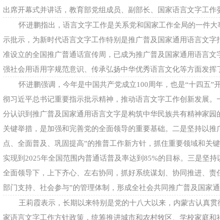
出席开幕式并讲话，教育部党组成员、副部长、国家语言文字工作
怀进鹏指出，语言文字工作是关系党和国家工作全局的一件大
示批示，为新时代语言文字工作特别是推广普及国家通用语言文字指
准设立的全国推广普通话宣传周，已成为推广普及国家通用语言文
强社会用语用字规范意识、传承弘扬中华优秀语言文化等方面发挥
怀进鹏强调，今年是中国共产党成立100周年，也是“十四五
彻习近平总书记重要指示批示精神，推动语言文字工作创新发展。
分认识到推广普及国家通用语言文字是构筑中华民族共有精神家园
关键举措，是加强和完善党的全面领导的重要基础。二是坚持以推
点、全面普及、巩固提高”的推普工作新方针，抓住重要领域和关
实现到2025年全国范围内普通话普及率达到85%的目标。三是坚
全面领导下，上下齐心、左右协同，抓好系统谋划、协同推进、责
部门支持、社会参与”的管理体制，形成全社会共同推广普及国家
王莉霞表示，长期以来特别是党的十八大以来，内蒙古认真贯
家语言文字工作方针政策，统筹推进城市和农村牧区、学校家庭和