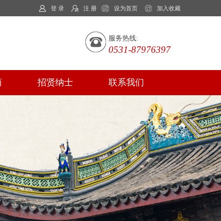
登 录
注 册
设为首页
加入收藏
服务热线:
0531-87976397
商
招贤纳士
联系我们