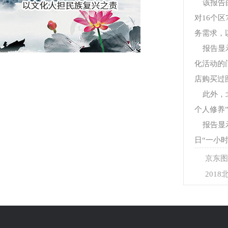
该报告由
对16个
务需求，
报告显示
化活动的门
店购买过
此外，北
个人修养”
报告显示
日“一小
京东图
201